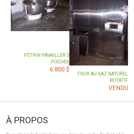
PÉTRIN PAVAILLER 3
POCHES
6 800
$
FOUR AU GAZ NATUREL
ROTATIF
VENDU
À PROPOS