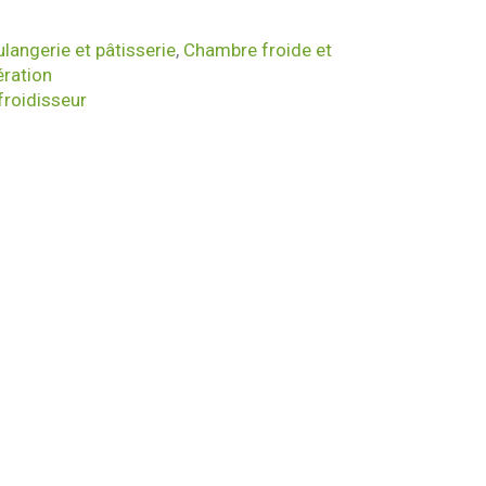
langerie et pâtisserie
,
Chambre froide et
ération
froidisseur