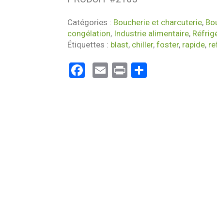
Catégories :
Boucherie et charcuterie
,
Bou
congélation
,
Industrie alimentaire
,
Réfrig
Étiquettes :
blast
,
chiller
,
foster
,
rapide
,
re
Facebook
Email
Print
Partager