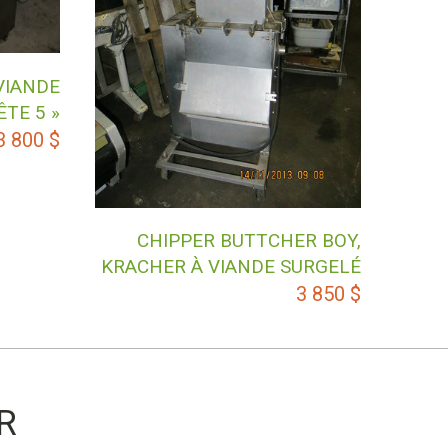
VIANDE
ÊTE 5 »
3 800
$
CHIPPER BUTTCHER BOY,
KRACHER À VIANDE SURGELÉ
3 850
$
R