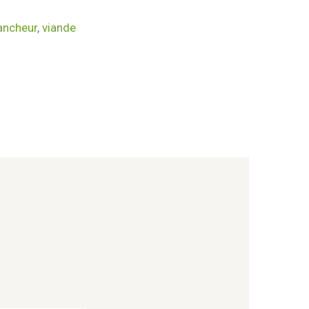
ancheur
,
viande