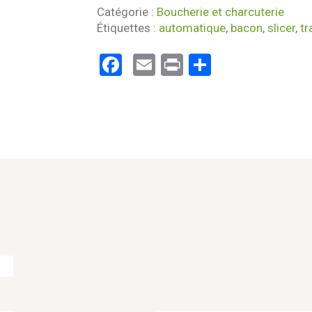
Catégorie :
Boucherie et charcuterie
Étiquettes :
automatique
,
bacon
,
slicer
,
tr
Facebook
Email
Print
Partager