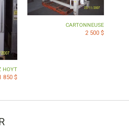
CARTONNEUSE
2 500
$
Z HOYT
1 850
$
R