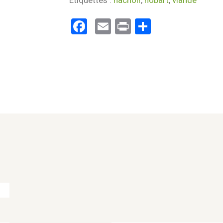
Étiquettes :
hachoir
,
hobart
,
viande
Facebook
Email
Print
Partager