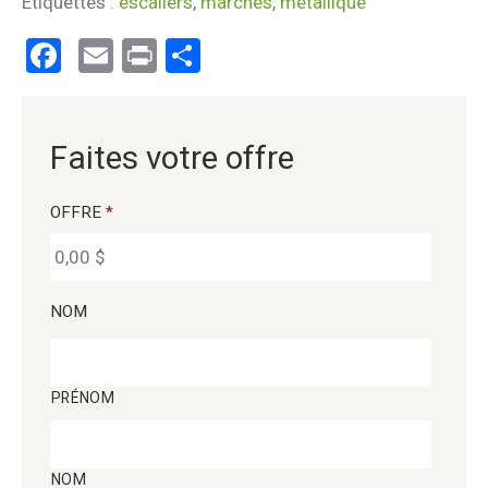
Étiquettes :
escaliers
,
marches
,
metallique
Facebook
Email
Print
Partager
Faites votre offre
OFFRE
*
NOM
PRÉNOM
NOM