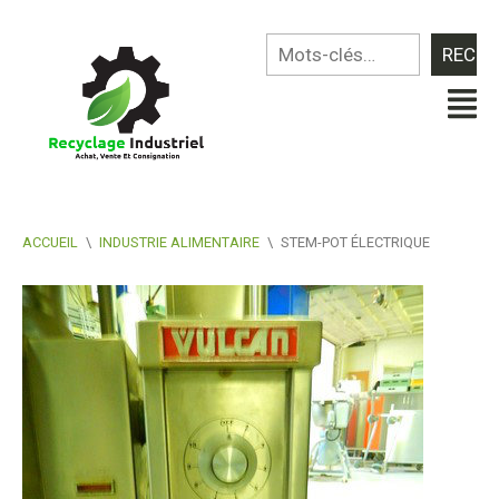
ACCUEIL
\
INDUSTRIE ALIMENTAIRE
\
STEM-POT ÉLECTRIQUE