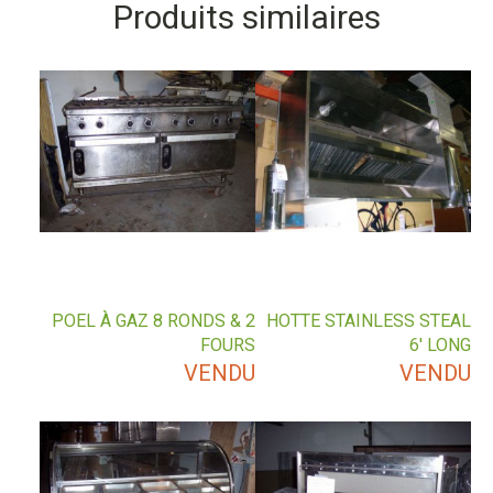
Produits similaires
POEL À GAZ 8 RONDS & 2
HOTTE STAINLESS STEAL
FOURS
6′ LONG
VENDU
VENDU