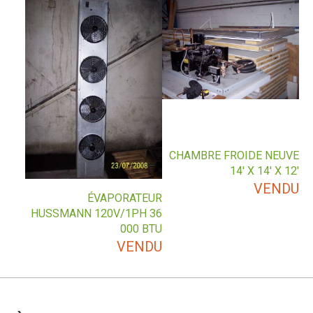
CHAMBRE FROIDE NEUVE
14′ X 14′ X 12′
VENDU
ÉVAPORATEUR
HUSSMANN 120V/1PH 36
000 BTU
VENDU