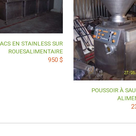
BACS EN STAINLESS SUR
ROUESALIMENTAIRE
950
$
POUSSOIR À SAU
ALIME
2