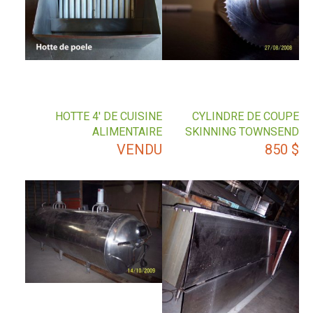
HOTTE 4′ DE CUISINE
CYLINDRE DE COUPE
ALIMENTAIRE
SKINNING TOWNSEND
VENDU
850
$