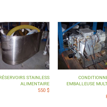
RÉSERVOIRS STAINLESS
CONDITIONN
ALIMENTAIRE
EMBALLEUSE MULT
550
$