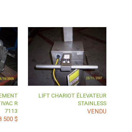
EMENT
LIFT CHARIOT ÉLEVATEUR
IVAC R
STAINLESS
7113
VENDU
8 500
$