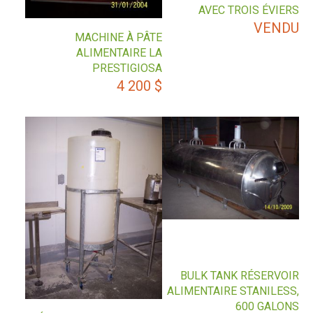
AVEC TROIS ÉVIERS
VENDU
MACHINE À PÂTE
ALIMENTAIRE LA
PRESTIGIOSA
4 200
$
BULK TANK RÉSERVOIR
ALIMENTAIRE STANILESS,
600 GALONS