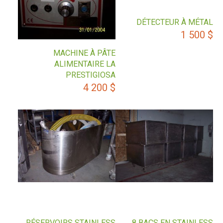
DÉTECTEUR À MÉTAL
1 500
$
MACHINE À PÂTE
ALIMENTAIRE LA
PRESTIGIOSA
4 200
$
RÉSERVOIRS STAINLESS
8 BACS EN STAINLESS