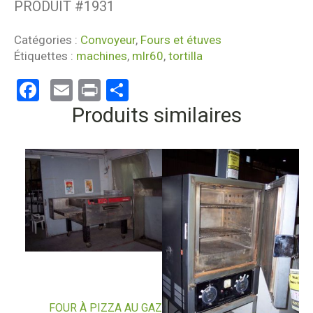
PRODUIT #
1931
Catégories :
Convoyeur
,
Fours et étuves
Étiquettes :
machines
,
mlr60
,
tortilla
Facebook
Email
Print
Partager
Produits similaires
FOUR À PIZZA AU GAZ