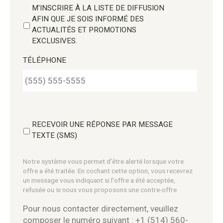
M'INSCRIRE À LA LISTE DE DIFFUSION
AFIN QUE JE SOIS INFORMÉ DES
ACTUALITÉS ET PROMOTIONS
EXCLUSIVES.
TÉLÉPHONE
RECEVOIR UNE RÉPONSE PAR MESSAGE
TEXTE (SMS)
Notre système vous permet d'être alerté lorsque votre
offre a été traitée. En cochant cette option, vous recevrez
un message vous indiquant si l'offre a été acceptée,
refusée ou si nous vous proposons une contre-offre.
Pour nous contacter directement, veuillez
composer le numéro suivant : +1 (514) 560-