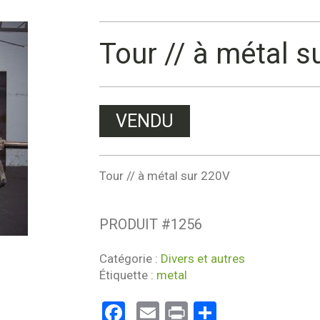
Tour // à métal s
VENDU
Tour // à métal sur 220V
PRODUIT #
1256
Catégorie :
Divers et autres
Étiquette :
metal
Facebook
Email
Print
Partager