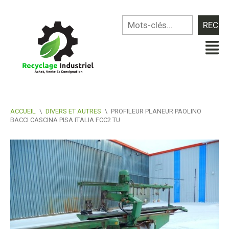
ACCUEIL
\
DIVERS ET AUTRES
\
PROFILEUR PLANEUR PAOLINO
BACCI CASCINA PISA ITALIA FCC2 TU