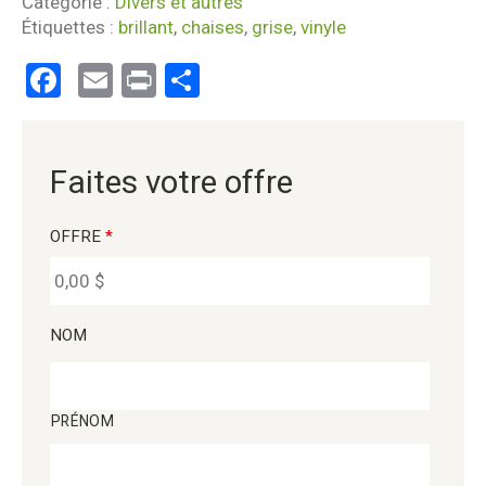
Catégorie :
Divers et autres
Étiquettes :
brillant
,
chaises
,
grise
,
vinyle
Facebook
Email
Print
Partager
Faites votre offre
OFFRE
*
NOM
PRÉNOM