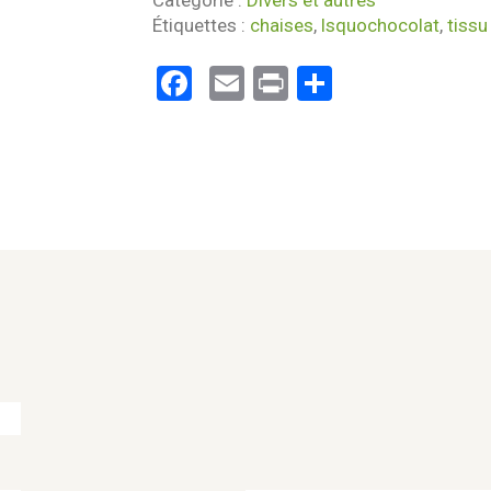
Catégorie :
Divers et autres
Étiquettes :
chaises
,
lsquochocolat
,
tissu
Facebook
Email
Print
Partager