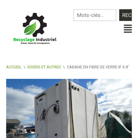
ACCUEIL
\
DIVERS ET AUTRES
\
CABANE EN FIBRE DE VERRE 8′ X 8′