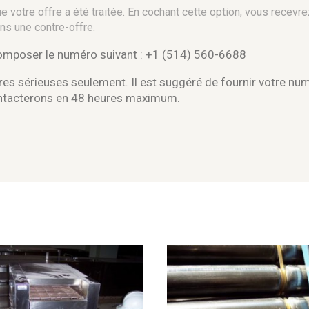
 votre offre a été traitée. En cochant cette option, vous recevre
ns une contre-offre.
composer le numéro suivant : +1 (514) 560-6688
es sérieuses seulement. Il est suggéré de fournir votre nu
ontacterons en 48 heures maximum.