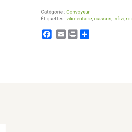
Catégorie :
Convoyeur
Étiquettes :
alimentaire
,
cuisson
,
infra
,
ro
Facebook
Email
Print
Partager