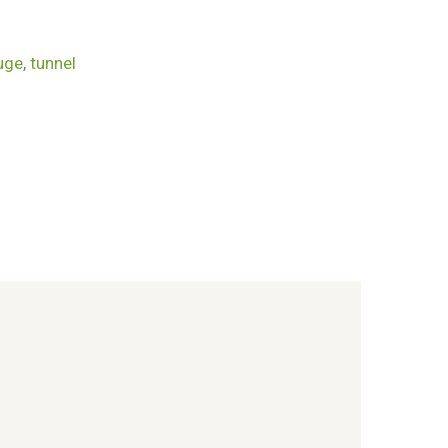
uge
,
tunnel