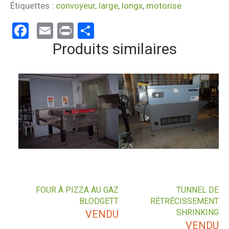
Étiquettes :
convoyeur
,
large
,
longx
,
motorise
Facebook
Email
Print
Partager
Produits similaires
FOUR À PIZZA AU GAZ
TUNNEL DE
BLODGETT
RÉTRÉCISSEMENT
SHRINKING
VENDU
VENDU