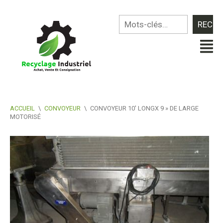
ACCUEIL
\
CONVOYEUR
\
CONVOYEUR 10′ LONGX 9 » DE LARGE
MOTORISÉ