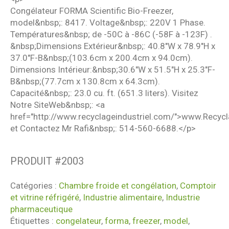
Congélateur FORMA Scientific Bio-Freezer,
model&nbsp;: 8417. Voltage&nbsp;: 220V 1 Phase.
Températures&nbsp; de -50C à -86C (-58F à -123F) .
&nbsp;Dimensions Extérieur&nbsp;: 40.8"W x 78.9"H x
37.0"F-B&nbsp;(103.6cm x 200.4cm x 94.0cm).
Dimensions Intérieur:&nbsp;30.6"W x 51.5"H x 25.3"F-
B&nbsp;(77.7cm x 130.8cm x 64.3cm).
Capacité&nbsp;: 23.0 cu. ft. (651.3 liters). Visitez
Notre SiteWeb&nbsp;: <a
href="http://www.recyclageindustriel.com/">www.Recyc
et Contactez Mr Rafi&nbsp;: 514-560-6688.</p>
PRODUIT #
2003
Catégories :
Chambre froide et congélation
,
Comptoir
et vitrine réfrigéré
,
Industrie alimentaire
,
Industrie
pharmaceutique
Étiquettes :
congelateur
,
forma
,
freezer
,
model
,