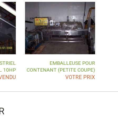
STRIEL
EMBALLEUSE POUR
L 10HP
CONTENANT (PETITE COUPE)
VENDU
VOTRE PRIX
R