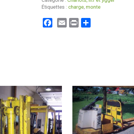
Catégorie :
Chariots, litf et jigger
Étiquettes :
charge
,
monte
Facebook
Email
Print
Partager