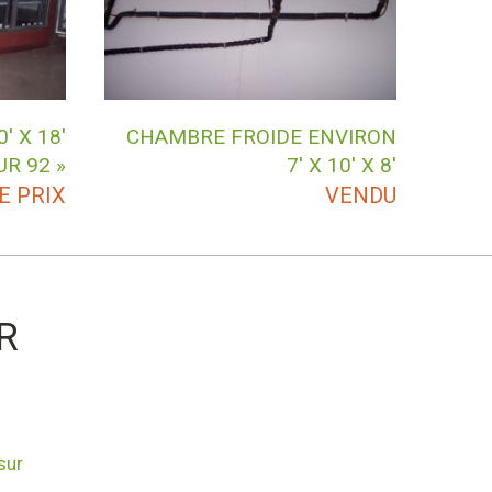
′ X 18′
CHAMBRE FROIDE ENVIRON
UR 92 »
7′ X 10′ X 8′
E PRIX
VENDU
R