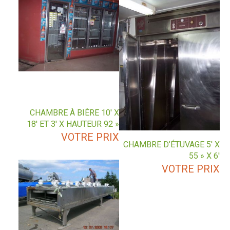
CHAMBRE À BIÈRE 10′ X
18′ ET 3′ X HAUTEUR 92 »
VOTRE PRIX
CHAMBRE D’ÉTUVAGE 5′ X
55 » X 6′
VOTRE PRIX