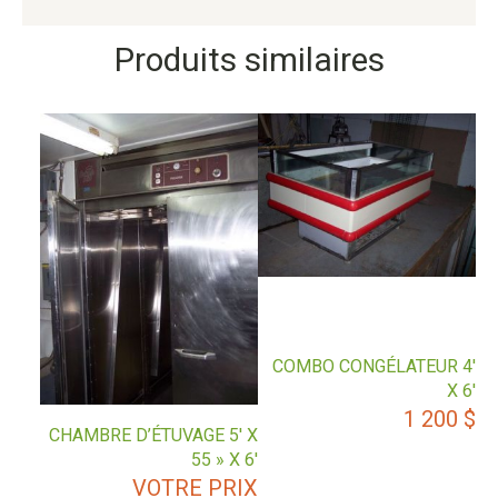
Produits similaires
COMBO CONGÉLATEUR 4′
X 6′
1 200
$
CHAMBRE D’ÉTUVAGE 5′ X
55 » X 6′
VOTRE PRIX