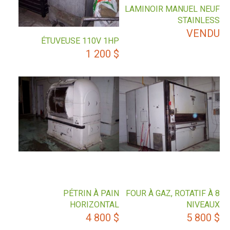
LAMINOIR MANUEL NEUF
STAINLESS
VENDU
ÉTUVEUSE 110V 1HP
1 200
$
PÉTRIN À PAIN
FOUR À GAZ, ROTATIF À 8
HORIZONTAL
NIVEAUX
4 800
$
5 800
$