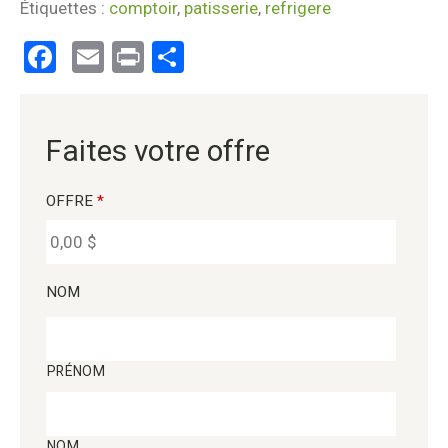
Étiquettes :
comptoir
,
patisserie
,
refrigere
Facebook
Email
Print
Partager
Faites votre offre
OFFRE
*
NOM
PRÉNOM
NOM