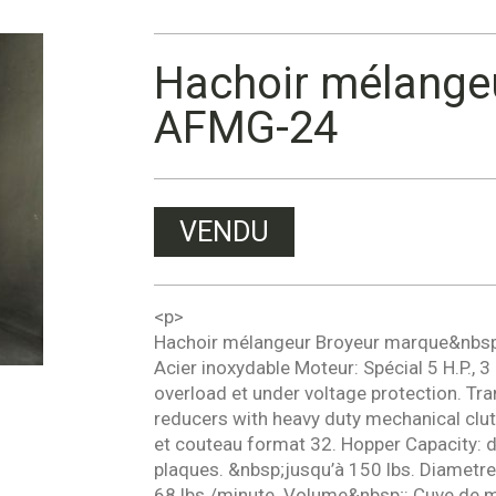
Hachoir mélange
AFMG-24
VENDU
<p>
Hachoir mélangeur Broyeur marque&nbsp;
Acier inoxydable Moteur: Spécial 5 H.P., 
overload et under voltage protection. Tr
reducers with heavy duty mechanical clut
et couteau format 32. Hopper Capacity: dé
plaques. &nbsp;jusqu’à 150 lbs. Diametre
68 lbs./minute. Volume&nbsp;: Cuve de