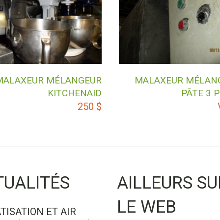
MALAXEUR MÉLANGEUR
MALAXEUR MÉLAN
KITCHENAID
PÂTE 3 
250
$
TUALITÉS
AILLEURS SU
LE WEB
TISATION ET AIR