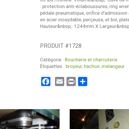
: protection anti-éclaboussures, ring wre
pédale pneumatique, orifice d’admission 
en acier inoxydable, perçeuse, et bol, pl
Hauteur&nbsp;: 1244mm X Largeur&nbsp
PRODUIT #
1728
Catégorie :
Boucherie et charcuterie
Étiquettes :
broyeur
,
hachoir
,
melangeur
Facebook
Email
Print
Partager