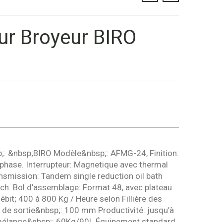
ur Broyeur BIRO
: &nbsp;BIRO Modèle&nbsp;: AFMG-24, Finition:
3 phase. Interrupteur: Magnetique avec thermal
ansmission: Tandem single reduction oil bath
ch. Bol d’assemblage: Format 48, avec plateau
bit; 400 à 800 Kg / Heure selon Fillière des
 de sortie&nbsp;: 100 mm Productivité: jusqu’à
 mélange&nbsp;: 60Kg/90L Équipement standard